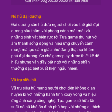
Slot thần long chuẩn chỉnh tại sân chơi
Nổ hũ đại dương
Đại dương săn hũ đưa người chơi vào thế giới đại
dương sâu thẳm với phong cảnh mát mắt và
những sinh vật biển rực rỡ. Tựa game thu hút với
âm thanh sống động và hiệu ứng chuyển cảnh
mượt mà tạo cảm giác như đang thật sự khám
phá đại dương. Cơ chế gameplay được thiết kế dễ
hiểu nhưng vẫn đầy bất ngờ với những phần
thưởng đặc biệt xuất hiện ngẫu nhiên.
Vũ trụ siêu hũ
Vũ trụ siêu hũ mang người chơi đến không gian
huyền bí với những hành tinh xoay vòng và hiệu
ứng ánh sáng công nghệ. Tựa game sở hữu tần
suất nổ hũ khá ổn định phù hợp với những ai thích