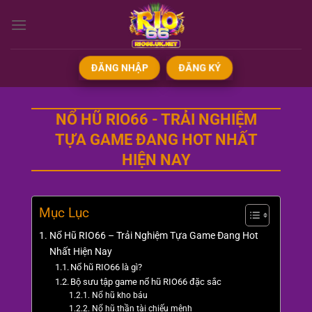
Bỏ
qua
nội
dung
ĐĂNG NHẬP
ĐĂNG KÝ
NỔ HŨ RIO66 - TRẢI NGHIỆM
TỰA GAME ĐANG HOT NHẤT
HIỆN NAY
Mục Lục
Nổ Hũ RIO66 – Trải Nghiệm Tựa Game Đang Hot
Nhất Hiện Nay
Nổ hũ RIO66 là gì?
Bộ sưu tập game nổ hũ RIO66 đặc sắc
Nổ hũ kho báu
Nổ hũ thần tài chiếu mệnh