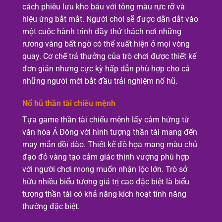
cách phiêu lưu kho báu với tông màu rực rỡ và
hiệu ứng bắt mắt. Người chơi sẽ được dẫn dắt vào
một cuộc hành trình đầy thử thách nơi những
rương vàng bất ngờ có thể xuất hiện ở mọi vòng
quay. Cơ chế trả thưởng của trò chơi được thiết kế
đơn giản nhưng cực kỳ hấp dẫn phù hợp cho cả
những người mới bắt đầu trải nghiệm nổ hũ.
Nổ hũ thần tài chiếu mệnh
Tựa game thần tài chiếu mệnh lấy cảm hứng từ
văn hóa Á Đông với hình tượng thần tài mang đến
may mắn dồi dào. Thiết kế đồ họa mang màu chủ
đạo đỏ vàng tạo cảm giác thịnh vượng phù hợp
với người chơi mong muốn nhận lộc lớn. Trò sở
hữu nhiều biểu tượng giá trị cao đặc biệt là biểu
tượng thần tài có khả năng kích hoạt tính năng
thưởng đặc biệt.