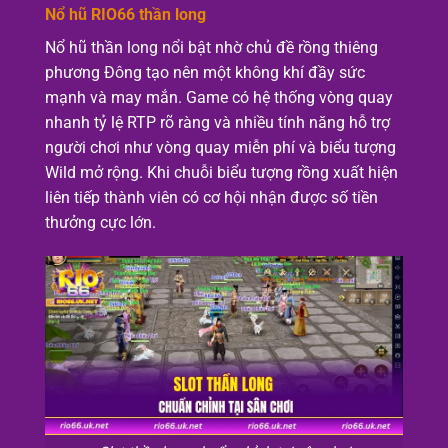
Nổ hũ RIO66 thần long
Nổ hũ thần long nổi bật nhờ chủ đề rồng thiêng
phương Đông tạo nên một không khí đầy sức
mạnh và may mắn. Game có hệ thống vòng quay
nhanh tỷ lệ RTP rõ ràng và nhiều tính năng hỗ trợ
người chơi như vòng quay miễn phí và biểu tượng
Wild mở rộng. Khi chuỗi biểu tượng rồng xuất hiện
liên tiếp thành viên có cơ hội nhận được số tiền
thưởng cực lớn.