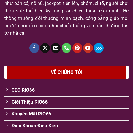
như bắn cá, nổ hũ, jackpot, tiến lên, phỏm, xì tố, người chơi
thỏa sức thể hiện kỹ năng và chiến thuật của mình. Hệ
thống thưởng đổi thưởng minh bạch, công bằng giúp mọi
người chơi đều có cơ hội chiến thắng và nhận thưởng lớn
từ nhà cái.
VỀ CHÚNG TÔI
CEO RIO66
Giới Thiệu RIO66
Khuyến Mãi RIO66
Điều Khoản Điều Kiện